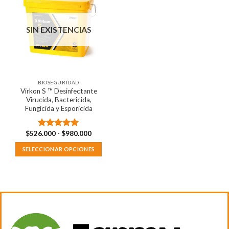
SIN EXISTENCIAS
BIOSEGURIDAD
Virkon S ™ Desinfectante
Virucida, Bactericida,
Fungicida y Esporicida
Rango
$
526.000
-
$
980.000
Valorado
de
con
5.00
precios:
SELECCIONAR OPCIONES
de 5
desde
$526.000
Este
hasta
producto
$980.000
tiene
múltiples
variantes.
Las
opciones