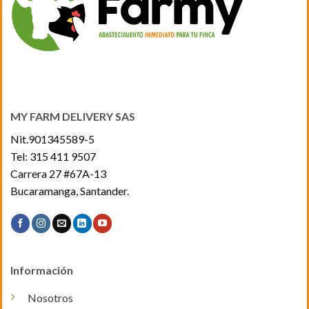
se
pueden
elegir
en
la
página
de
producto
MY FARM DELIVERY SAS
Nit.901345589-5
Tel:
315 411 9507
Carrera 27 #67A-13
Bucaramanga, Santander.
Información
Nosotros