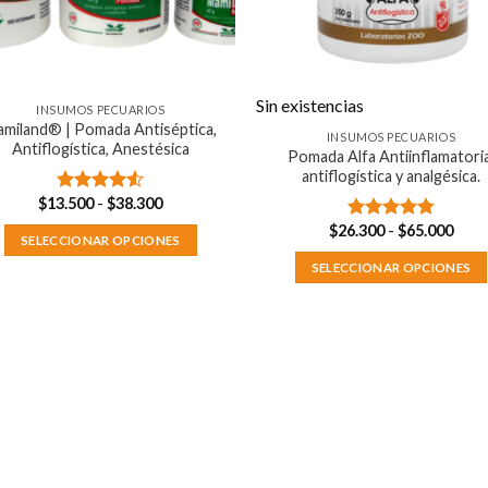
Sin existencias
INSUMOS PECUARIOS
miland® | Pomada Antiséptica,
INSUMOS PECUARIOS
Antiflogística, Anestésica
Pomada Alfa Antiinflamatoria
antiflogística y analgésica.
Rango
$
13.500
-
$
38.300
Valorado
de
con
4.50
Rang
$
26.300
-
$
65.000
precios:
Valorado
de 5
SELECCIONAR OPCIONES
de
desde
con
4.78
preci
$13.500
Este
de 5
SELECCIONAR OPCIONES
desd
hasta
$26.
producto
$38.300
Este
hast
tiene
producto
$65.
múltiples
tiene
variantes.
múltiples
Las
variantes.
opciones
Las
se
opciones
pueden
se