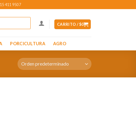
15 411 9507
CARRITO /
$
0
A
PORCICULTURA
AGRO