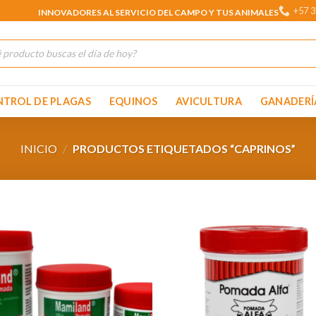
+57 3
INNOVADORES AL SERVICIO DEL CAMPO Y TUS ANIMALES
TROL DE PLAGAS
EQUINOS
AVICULTURA
GANADERÍ
INICIO
/
PRODUCTOS ETIQUETADOS “CAPRINOS”