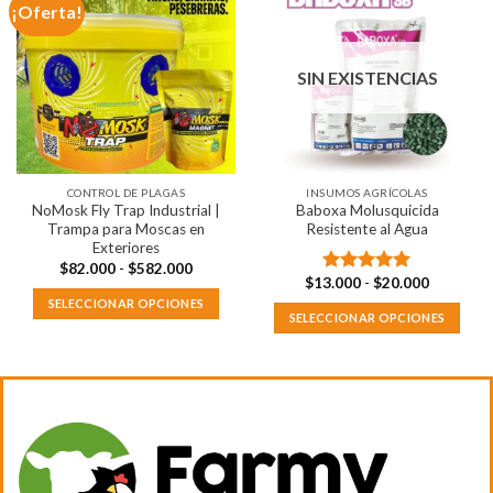
¡Oferta!
variantes.
Las
opciones
SIN EXISTENCIAS
se
pueden
elegir
en
la
CONTROL DE PLAGAS
INSUMOS AGRÍCOLAS
página
NoMosk Fly Trap Industrial |
Baboxa Molusquicida
de
Trampa para Moscas en
Resistente al Agua
producto
Exteriores
Rango
$
82.000
-
$
582.000
de
Rango
$
13.000
-
$
20.000
Valorado
precios:
de
con
5.00
SELECCIONAR OPCIONES
desde
precios:
SELECCIONAR OPCIONES
de 5
$82.000
desde
Este
hasta
$13.000
Este
producto
$582.000
hasta
producto
$20.000
tiene
tiene
múltiples
múltiples
variantes.
variantes.
Las
Las
opciones
opciones
se