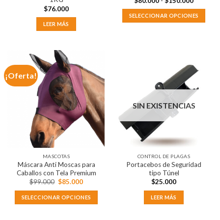
$
80.000
-
$
150.000
de
$
76.000
precios:
SELECCIONAR OPCIONES
desde
LEER MÁS
$80.000
Este
hasta
producto
$150.00
tiene
múltiples
variantes.
¡Oferta!
Las
opciones
se
SIN EXISTENCIAS
pueden
elegir
en
la
página
MASCOTAS
CONTROL DE PLAGAS
de
Máscara Anti Moscas para
Portacebos de Seguridad
producto
Caballos con Tela Premium
tipo Túnel
El
El
$
99.000
$
85.000
$
25.000
precio
precio
original
actual
SELECCIONAR OPCIONES
LEER MÁS
era:
es:
$99.000.
$85.000.
Este
producto