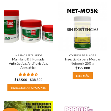
tiene
múltiples
variantes.
Las
opciones
SIN EXISTENCIAS
se
pueden
elegir
en
la
INSUMOS PECUARIOS
CONTROL DE PLAGAS
página
Mamiland® | Pomada
Insecticida para Moscas
de
Antiséptica, Antiflogística,
Netmosk 250 gr
producto
Anestésica
$
155.000
LEER MÁS
Rango
$
13.500
-
$
38.300
Valorado
de
con
4.50
precios:
SELECCIONAR OPCIONES
de 5
desde
$13.500
Este
hasta
producto
$38.300
tiene
múltiples