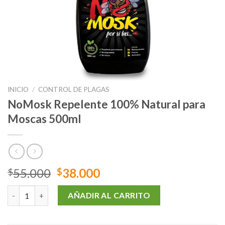
INICIO
/
CONTROL DE PLAGAS
NoMosk Repelente 100% Natural para
Moscas 500ml
El
El
55.000
38.000
$
$
precio
precio
NoMosk Repelente 100% Natural para Moscas 500ml cantidad
original
actual
AÑADIR AL CARRITO
era:
es:
$55.000.
$38.000.