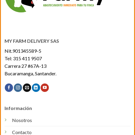
se
pueden
pueden
elegir
elegir
en
en
la
la
página
página
de
MY FARM DELIVERY SAS
de
producto
producto
Nit.901345589-5
Tel:
315 411 9507
Carrera 27 #67A-13
Bucaramanga, Santander.
Información
Nosotros
Contacto